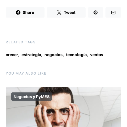
Share
Tweet
RELATED TAGS
,
,
,
,
crecer
estrategia
negocios
tecnología
ventas
YOU MAY ALSO LIKE
Negocios y PyMES