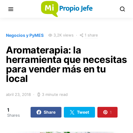
1 share
Negocios y PyMES
3,2K views
Aromaterapia: la
herramienta que necesitas
para vender más en tu
local
abril 23, 2018
3 minute read
1
Share
Tweet
1
Shares