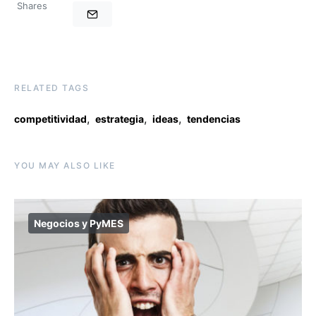
Shares
RELATED TAGS
,
,
,
competitividad
estrategia
ideas
tendencias
YOU MAY ALSO LIKE
Negocios y PyMES