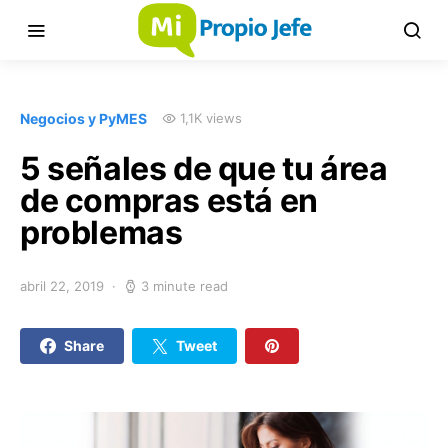
Negocios y PyMES
1,1K views
5 señales de que tu área
de compras está en
problemas
abril 22, 2019
3 minute read
Share
Tweet