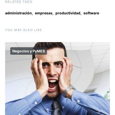
RELATED TAGS
,
,
,
administración
empresas
productividad
software
YOU MAY ALSO LIKE
Negocios y PyMES