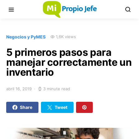
Negocios y PyMES
1,6K views
5 primeros pasos para
manejar correctamente un
inventario
abril 16, 2019
3 minute read
Share
Tweet