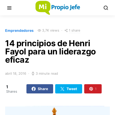
1 share
Emprendedores
3,7K views
14 principios de Henri
Fayol para un liderazgo
eficaz
abril 18, 2016
3 minute read
1
Share
Tweet
1
Shares