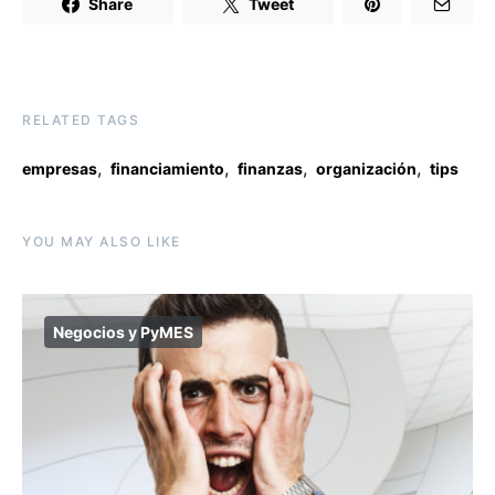
Share
Tweet
RELATED TAGS
,
,
,
,
empresas
financiamiento
finanzas
organización
tips
YOU MAY ALSO LIKE
Negocios y PyMES