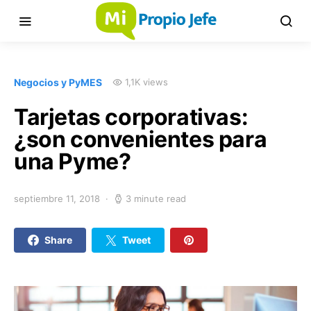
Negocios y PyMES
1,1K views
Tarjetas corporativas:
¿son convenientes para
una Pyme?
septiembre 11, 2018
3 minute read
Share
Tweet