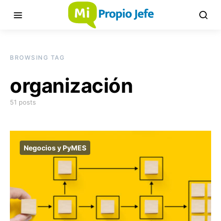
BROWSING TAG
organización
51 posts
Negocios y PyMES