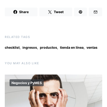
Share
Tweet
RELATED TAGS
,
,
,
,
checklist
ingresos
productos
tienda en línea
ventas
YOU MAY ALSO LIKE
Negocios y PyMES