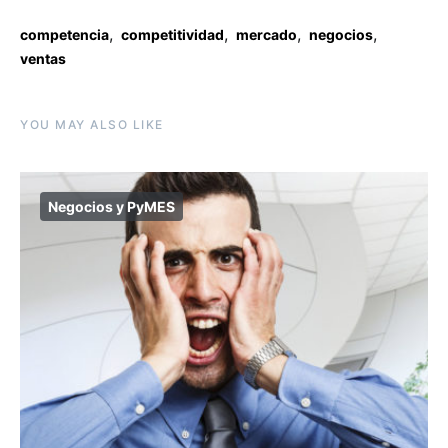
,
,
,
,
competencia
competitividad
mercado
negocios
ventas
YOU MAY ALSO LIKE
Negocios y PyMES