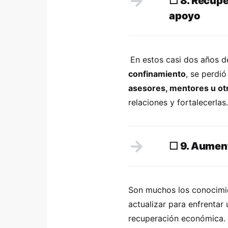
☐
8. Recuper
apoyo
En estos casi dos años d
confinamiento
, se perdi
asesores, mentores u otr
relaciones y fortalecer
☐
9. Aument
Son muchos los conocimie
actualizar para enfrentar 
recuperación económica.