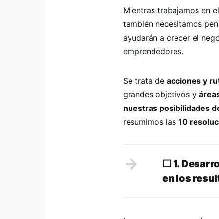
Mientras trabajamos en e
también necesitamos pen
ayudarán a crecer el nego
emprendedores.
Se trata de
acciones y rut
grandes objetivos y
área
nuestras posibilidades d
resumimos las
10 resoluc
☐
1. Desarr
en los resu