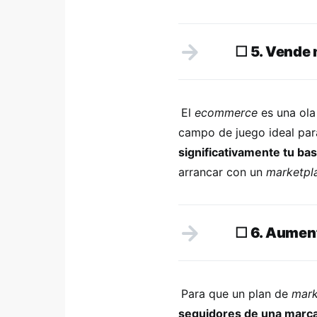
☐
5. Vende 
El
ecommerce
es una ola 
campo de juego ideal pa
significativamente tu bas
arrancar con un
marketpl
☐
6. Aument
Para que un plan de
mark
seguidores de una marca