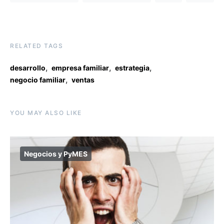
RELATED TAGS
,
,
,
desarrollo
empresa familiar
estrategia
,
negocio familiar
ventas
YOU MAY ALSO LIKE
Negocios y PyMES