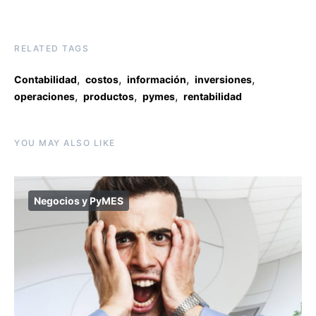
RELATED TAGS
,
,
,
,
Contabilidad
costos
información
inversiones
,
,
,
operaciones
productos
pymes
rentabilidad
YOU MAY ALSO LIKE
Negocios y PyMES