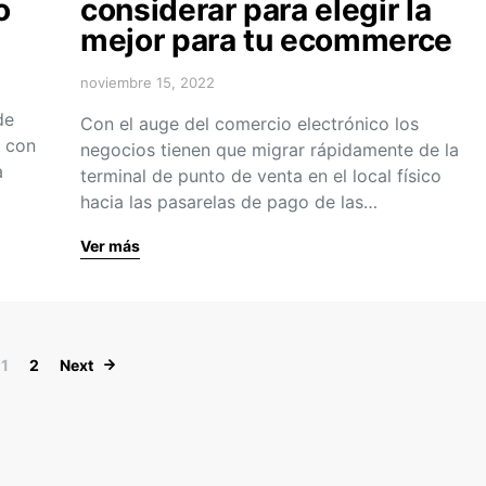
o
considerar para elegir la
mejor para tu ecommerce
noviembre 15, 2022
de
Con el auge del comercio electrónico los
o con
negocios tienen que migrar rápidamente de la
a
terminal de punto de venta en el local físico
hacia las pasarelas de pago de las…
Ver más
Navegación de entradas
1
2
Next