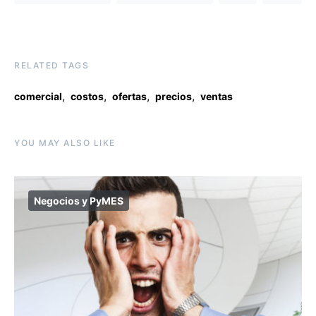
RELATED TAGS
,
,
,
,
comercial
costos
ofertas
precios
ventas
YOU MAY ALSO LIKE
Negocios y PyMES