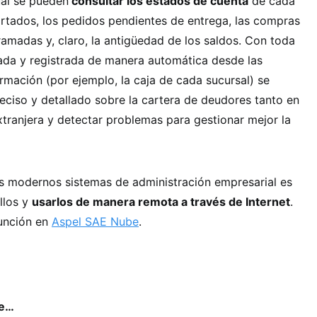
cual se pueden
consultar los estados de cuenta
de cada
artados, los pedidos pendientes de entrega, las compras
ramadas y, claro, la antigüedad de los saldos. Con toda
zada y registrada de manera automática desde las
ormación (por ejemplo, la caja de cada sucursal) se
ciso y detallado sobre la cartera de deudores tanto en
ranjera y detectar problemas para gestionar mejor la
os modernos sistemas de administración empresarial es
llos y
usarlos de manera remota a través de Internet
.
unción en
Aspel SAE Nube
.
se…