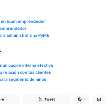
de un buen emprendedor
l emprendedor
ara administrar una PyME
:
municación interna efectiva
la relación con tus clientes
 para segmento de niños
re
Tweet
1