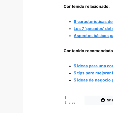
Contenido relacionado:
6 características 
Los 7 ‘pecados’ de
Aspectos básicos p
Contenido recomendado
5 ideas para una co
5 tips para mejorar 
5 ideas de negocio
1
Sha
Shares