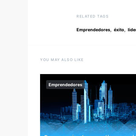
RELATED TAGS
,
,
Emprendedores
éxito
lid
YOU MAY ALSO LIKE
Emprendedores