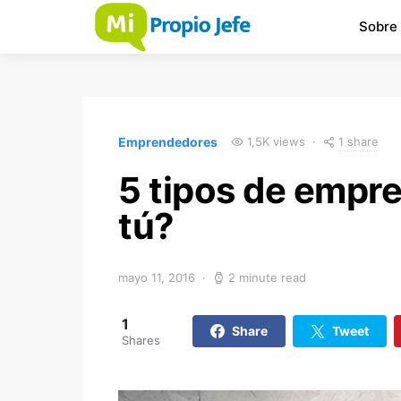
Sobre
1 share
Emprendedores
1,5K views
5 tipos de empr
tú?
mayo 11, 2016
2 minute read
1
Share
Tweet
Shares