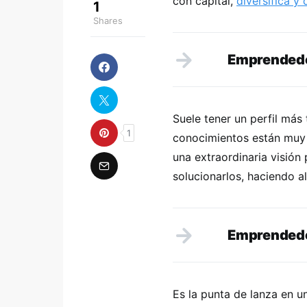
con capital,
diversifica y
1
Shares
Emprendedo
Suele tener un perfil más
1
conocimientos están muy 
una extraordinaria visión
solucionarlos, haciendo a
Emprendedo
Es la punta de lanza en u