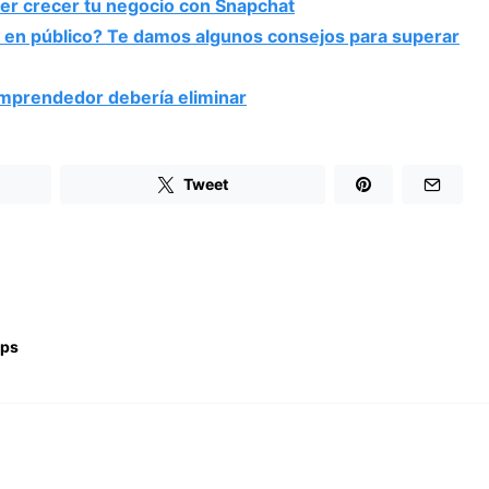
er crecer tu negocio con Snapchat
r en público? Te damos algunos consejos para superar
emprendedor debería eliminar
Tweet
ips