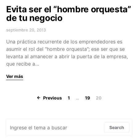
Evita ser el “hombre orquesta”
de tu negocio
septiembre 20, 2013
Una práctica recurrente de los emprendedores es
asumir el rol del “hombre orquesta”; ese ser que se
levanta al amanecer a abrir la puerta de la empresa,
que recibe a…
Ver más
Navegación de
Previous
1
…
19
20
Search for:
Search