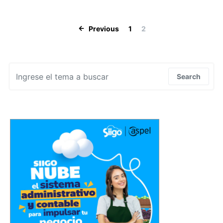
Navegación de
Previous
1
2
Search for:
Search