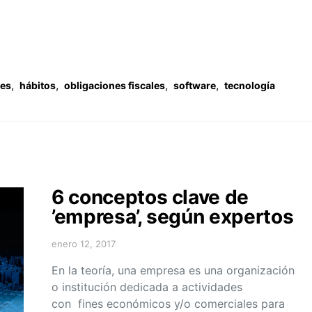
,
,
,
,
es
hábitos
obligaciones fiscales
software
tecnología
6 conceptos clave de
’empresa’, según expertos
enero 12, 2017
En la teoría, una empresa es una organización
o institución dedicada a actividades
con fines económicos y/o comerciales para