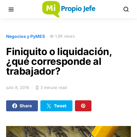
Negocios y PyMES
1,9K views
Finiquito o liquidación,
¿qué corresponde al
trabajador?
julio 8, 2016
3 minute read
Share
Tweet