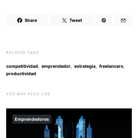
Share
Tweet
RELATED TAGS
,
,
,
,
competitividad
emprendedor
estrategia
freelancers
productividad
YOU MAY ALSO LIKE
Emprendedores