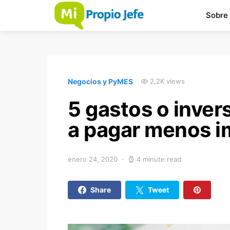
Sobre
Negocios y PyMES
2,2K views
5 gastos o inver
a pagar menos 
enero 24, 2020
4 minute read
Share
Tweet