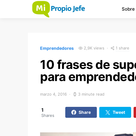
Sobre
1 share
Emprendedores
2,9K views
10 frases de sup
para emprended
marzo 4, 2016
3 minute read
1
Share
Tweet
Shares