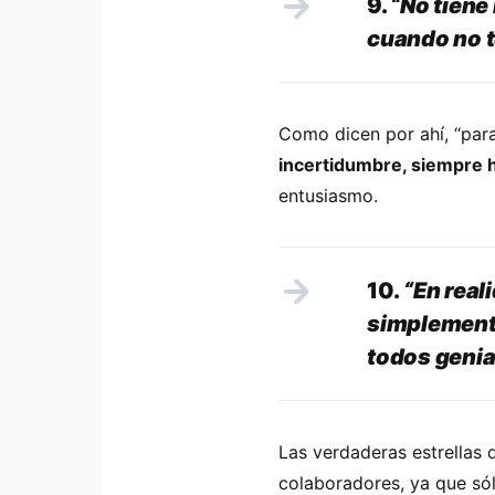
9.
“No tiene
cuando no t
Como dicen por ahí, “para
incertidumbre, siempre 
entusiasmo.
10.
“En reali
simplemente
todos genia
Las verdaderas estrellas 
colaboradores, ya que sól