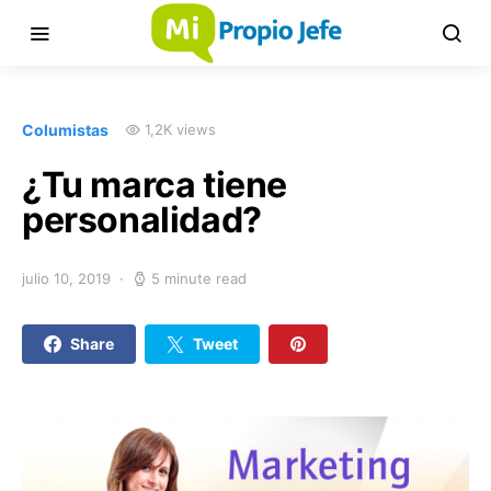
Columistas
1,2K views
¿Tu marca tiene
personalidad?
julio 10, 2019
5 minute read
Share
Tweet