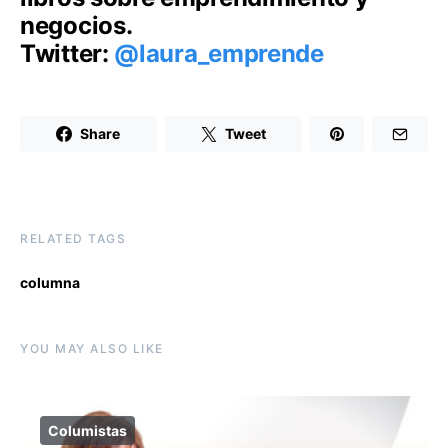
negocios.
Twitter:
@laura_emprende
Share
Tweet
RELATED TAGS
columna
YOU MAY ALSO LIKE
Columistas