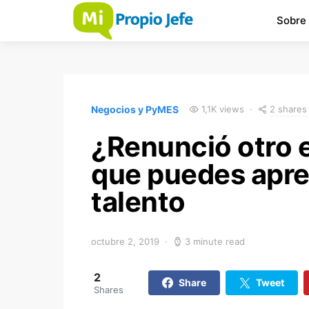
Sobre
2 shares
Negocios y PyMES
1,1K views
¿Renunció otro 
que puedes apre
talento
octubre 2, 2019
3 minute read
2
Share
Tweet
Shares