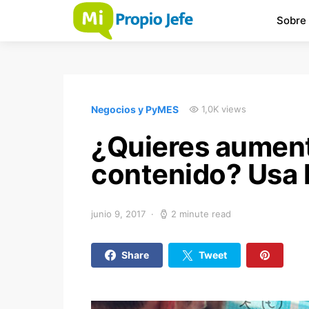
Sobre
Negocios y PyMES
1,0K views
¿Quieres aument
contenido? Usa l
junio 9, 2017
2 minute read
Share
Tweet