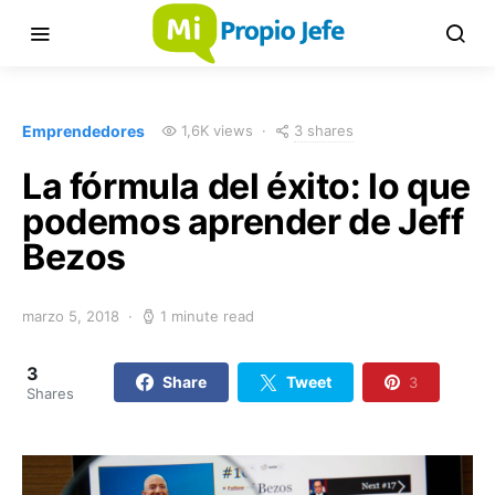
3 shares
Emprendedores
1,6K views
La fórmula del éxito: lo que
podemos aprender de Jeff
Bezos
marzo 5, 2018
1 minute read
3
Share
Tweet
3
Shares