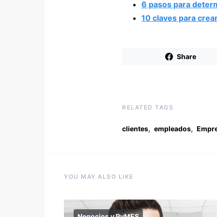
6 pasos para determ
10 claves para crea
Share
RELATED TAGS
,
,
clientes
empleados
Empr
YOU MAY ALSO LIKE
Negocios y PyMES