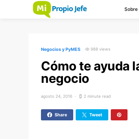
Sobre
Negocios y PyMES
988 views
Cómo te ayuda l
negocio
agosto 24, 2016
2 minute read
Share
Tweet