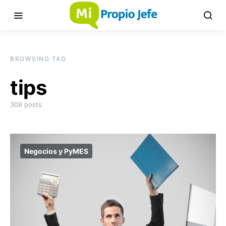
BROWSING TAG
tips
308 posts
Negocios y PyMES