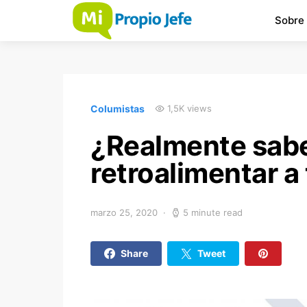
Sobre
Columistas
1,5K views
¿Realmente sab
retroalimentar a
marzo 25, 2020
5 minute read
Share
Tweet