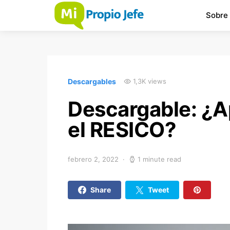
Sobre
Descargables
1,3K views
Descargable: ¿A
el RESICO?
febrero 2, 2022
1 minute read
Share
Tweet