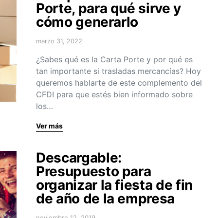
Porte, para qué sirve y
cómo generarlo
marzo 31, 2022
¿Sabes qué es la Carta Porte y por qué es
tan importante si trasladas mercancías? Hoy
queremos hablarte de este complemento del
CFDI para que estés bien informado sobre
los…
Ver más
Descargable:
Presupuesto para
organizar la fiesta de fin
de año de la empresa
noviembre 12, 2019