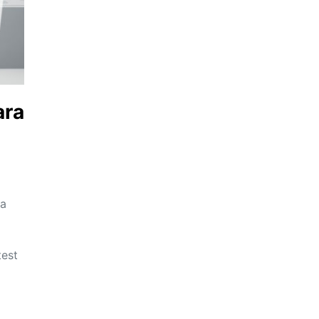
ara
ca
test