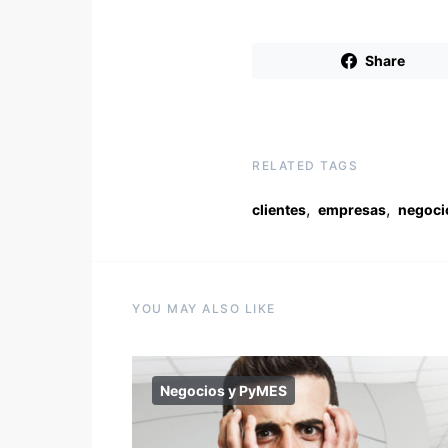
Share
RELATED TAGS
,
,
clientes
empresas
negoci
YOU MAY ALSO LIKE
Negocios y PyMES