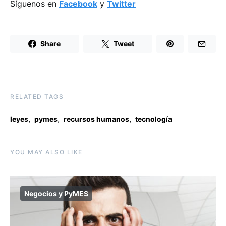
Síguenos en
Facebook
y
Twitter
Share
Tweet
RELATED TAGS
,
,
,
leyes
pymes
recursos humanos
tecnología
YOU MAY ALSO LIKE
Negocios y PyMES