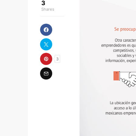
3
Shares
3