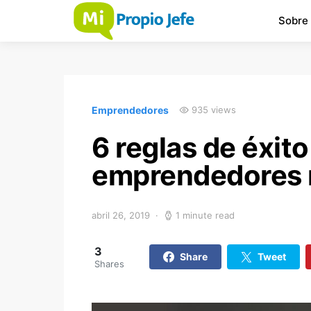
Sobre
Emprendedores
935 views
6 reglas de éxito
emprendedores
abril 26, 2019
1 minute read
3
Share
Tweet
Shares