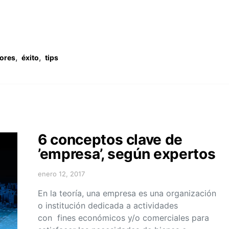
,
,
ores
éxito
tips
6 conceptos clave de
’empresa’, según expertos
enero 12, 2017
En la teoría, una empresa es una organización
o institución dedicada a actividades
con fines económicos y/o comerciales para