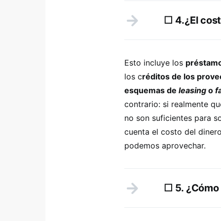
☐ 4.¿El cos
Esto incluye los
préstamos
los c
réditos de los provee
esquemas de
leasing
o
f
contrario: si realmente q
no son suficientes para s
cuenta el costo del diner
podemos aprovechar.
☐ 5. ¿Cómo 