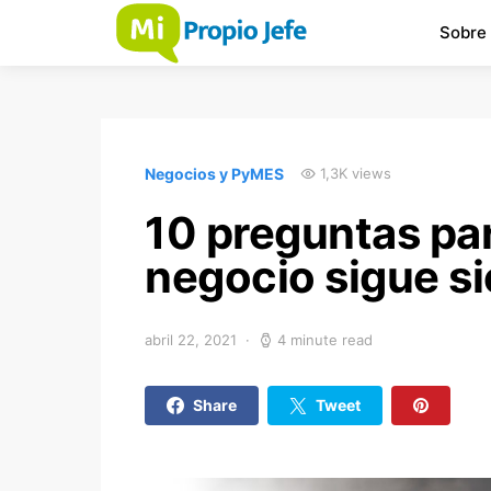
Sobre
Negocios y PyMES
1,3K views
10 preguntas par
negocio sigue si
abril 22, 2021
4 minute read
Share
Tweet