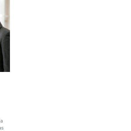
ía
as