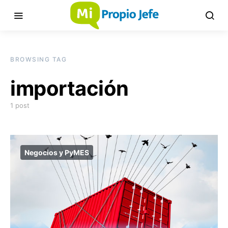
BROWSING TAG
importación
1 post
Negocios y PyMES