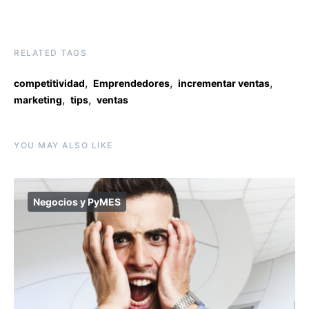
RELATED TAGS
,
,
,
competitividad
Emprendedores
incrementar ventas
,
,
marketing
tips
ventas
YOU MAY ALSO LIKE
Negocios y PyMES