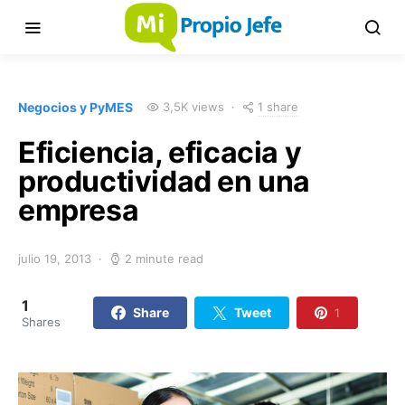
1 share
Negocios y PyMES
3,5K views
Eficiencia, eficacia y
productividad en una
empresa
julio 19, 2013
2 minute read
1
Share
Tweet
1
Shares