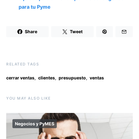
para tu Pyme
Share
Tweet
RELATED TAGS
,
,
,
cerrar ventas
clientes
presupuesto
ventas
YOU MAY ALSO LIKE
Negocios y PyMES