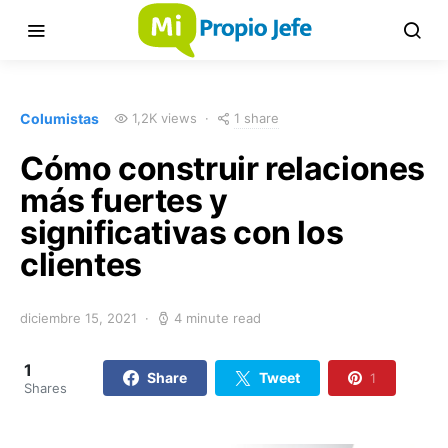
1 share
Columistas
1,2K views
Cómo construir relaciones
más fuertes y
significativas con los
clientes
diciembre 15, 2021
4 minute read
1
Share
Tweet
1
Shares