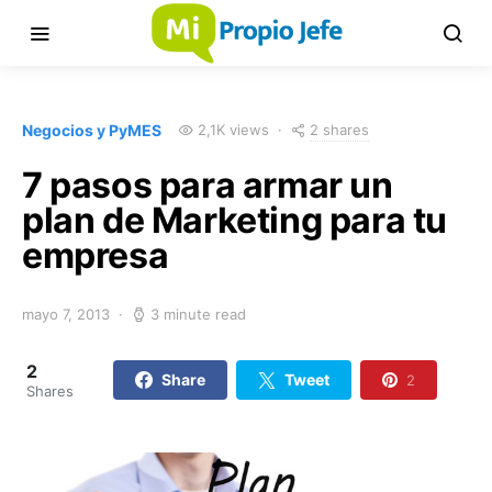
2 shares
Negocios y PyMES
2,1K views
7 pasos para armar un
plan de Marketing para tu
empresa
mayo 7, 2013
3 minute read
2
Share
Tweet
2
Shares