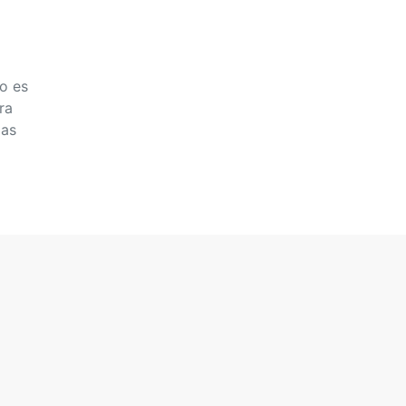
o es
ra
ias