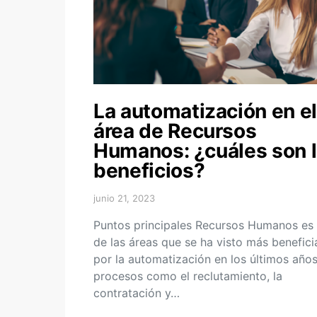
La automatización en el
área de Recursos
Humanos: ¿cuáles son 
beneficios?
junio 21, 2023
Puntos principales Recursos Humanos es
de las áreas que se ha visto más benefic
por la automatización en los últimos años
procesos como el reclutamiento, la
contratación y…