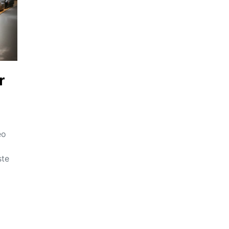
r
eo
ste