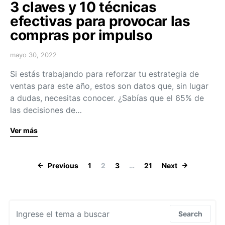
3 claves y 10 técnicas
efectivas para provocar las
compras por impulso
mayo 30, 2022
Si estás trabajando para reforzar tu estrategia de
ventas para este año, estos son datos que, sin lugar
a dudas, necesitas conocer. ¿Sabías que el 65% de
las decisiones de…
Ver más
Navegación de
Previous
1
2
3
…
21
Next
Search for:
Search