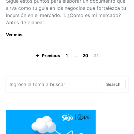
Sigue estos puntos para elaborar un documento que
sirva como tu guía en los negocios que fortalezca tu
incursión en el mercado. 1. ¿Cómo es mi mercado?
Antes de planear…
Ver más
Navegación de
Previous
1
…
20
21
Search for:
Search