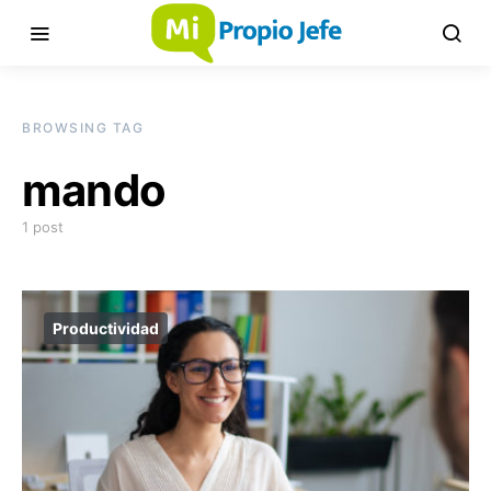
BROWSING TAG
mando
1 post
Productividad